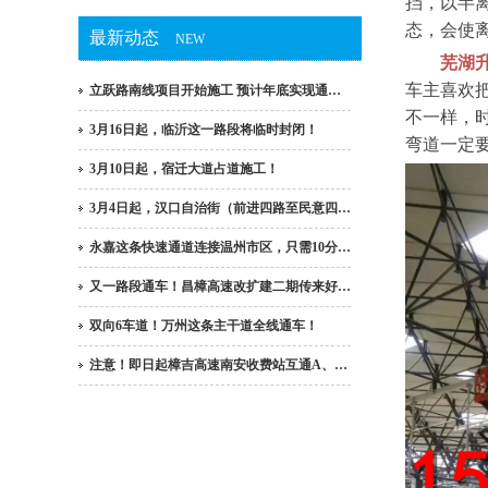
挡，以半
态，会使
最新动态
NEW
芜湖
车主喜欢
立跃路南线项目开始施工 预计年底实现通…
不一样，
3月16日起，临沂这一路段将临时封闭！
弯道一定
3月10日起，宿迁大道占道施工！
3月4日起，汉口自治街（前进四路至民意四…
永嘉这条快速通道连接温州市区，只需10分…
又一路段通车！昌樟高速改扩建二期传来好…
双向6车道！万州这条主干道全线通车！
注意！即日起樟吉高速南安收费站互通A、…