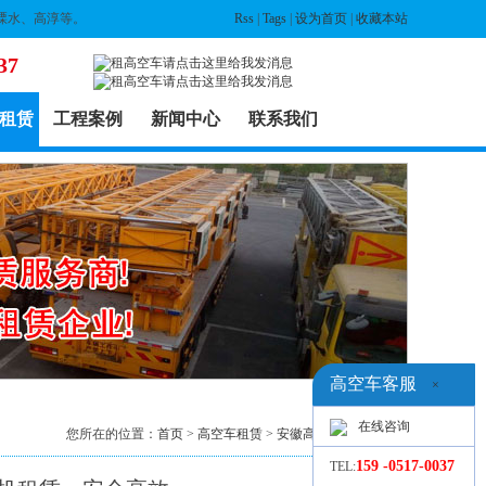
溧水、高淳等。
Rss
|
Tags
|
设为首页
|
收藏本站
37
租赁
工程案例
新闻中心
联系我们
高空车客服
×
在线咨询
您所在的位置：
首页
>
高空车租赁
>
安徽高空车出租
> 列表
159 -0517-0037
TEL: