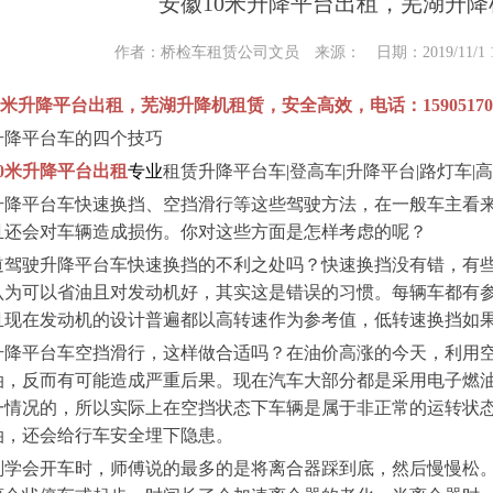
安徽10米升降平台出租，芜湖升
作者：桥检车租赁公司文员 来源： 日期：2019/11/1 10
升降平台出租，芜湖升降机租赁，安全高效，电话：159051700
平台车的四个技巧
米升降平台出租
专业
租赁升降平台车|登高车|升降平台|路灯车|
平台车快速换挡、空挡滑行等这些驾驶方法，在一般车主看来
且还会对车辆造成损伤。你对这些方面是怎样考虑的呢？
驶升降平台车快速换挡的不利之处吗？快速换挡没有错，有些
认为可以省油且对发动机好，其实这是错误的习惯。每辆车都有
且现在发动机的设计普遍都以高转速作为参考值，低转速换挡如
平台车空挡滑行，这样做合适吗？在油价高涨的今天，利用空
油，反而有可能造成严重后果。现在汽车大部分都是采用电子燃
一情况的，所以实际上在空挡状态下车辆是属于非正常的运转状
油，还会给行车安全埋下隐患。
会开车时，师傅说的最多的是将离合器踩到底，然后慢慢松。