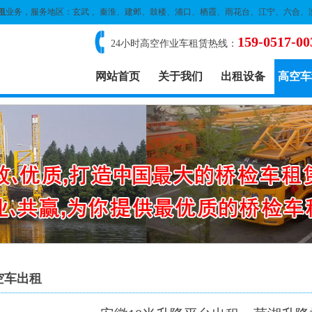
租
业务，服务地区：玄武 、秦淮、建邺、鼓楼、浦口、栖霞、雨花台、江宁、六合、
159-0517-00
24小时高空作业车租赁热线：
网站首页
关于我们
出租设备
高空车
空车出租