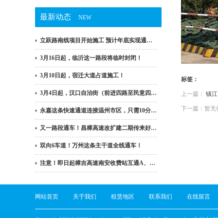
最新动态
NEW
立跃路南线项目开始施工 预计年底实现通…
3月16日起，临沂这一路段将临时封闭！
3月10日起，宿迁大道占道施工！
标签：
3月4日起，汉口自治街（前进四路至民意四…
上一篇：
镇江
下一篇：暂无
永嘉这条快速通道连接温州市区，只需10分…
又一路段通车！昌樟高速改扩建二期传来好…
双向6车道！万州这条主干道全线通车！
注意！即日起樟吉高速南安收费站互通A、…
网站首页
关于我们
租赁地区
联系我们
在线留言