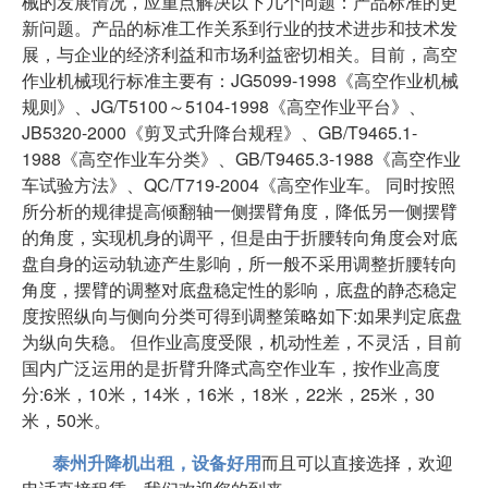
械的发展情况，应重点解决以下几个问题：产品标准的更
新问题。产品的标准工作关系到行业的技术进步和技术发
展，与企业的经济利益和市场利益密切相关。目前，高空
作业机械现行标准主要有：JG5099-1998《高空作业机械
规则》、JG/T5100～5104-1998《高空作业平台》、
JB5320-2000《剪叉式升降台规程》、GB/T9465.1-
1988《高空作业车分类》、GB/T9465.3-1988《高空作业
车试验方法》、QC/T719-2004《高空作业车。 同时按照
所分析的规律提高倾翻轴一侧摆臂角度，降低另一侧摆臂
的角度，实现机身的调平，但是由于折腰转向角度会对底
盘自身的运动轨迹产生影响，所一般不采用调整折腰转向
角度，摆臂的调整对底盘稳定性的影响，底盘的静态稳定
度按照纵向与侧向分类可得到调整策略如下:如果判定底盘
为纵向失稳。 但作业高度受限，机动性差，不灵活，目前
国内广泛运用的是折臂升降式高空作业车，按作业高度
分:6米，10米，14米，16米，18米，22米，25米，30
米，50米。
泰州升降机出租，设备好用
而且可以直接选择，欢迎