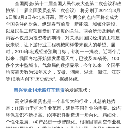
全国两会(第十二届全国人民代表大会第二次会议和政
协第十二届全国委员会第二次会议)，将分别于2014年3月
5日和3月3日在北京开幕。而今年两会的点内容将会成为
全国关注的对象。纵观春节前后，新能源、城镇化建设、
以及民生工程项目受到了高度的关注。两会所涉及到的点
内容不仅成为投资者的期待，对关系到国民经济的工程建
设来说，让下游行业工程机械同样带来很大的希望。届
时，2014年宏观经济预期目标，都将一一揭晓。近两个月
以来，我国各地开始频发雾霾天气，已波及25省份。100
多个大中型城市。气象局的数据显示，今年以来，全国平
均雾霾天数为52年来之，安徽、湖南、湖北、浙江、江苏
等13地均创下“历史纪录”。据媒体统。
泰兴专业14米路灯车租赁
的发展现状：
高空设备租赁也是一个非常大的行业，其总的趋势
是：(1)致力于扩大作业范围，满足不同作业的需要。(2)与
环保意识不断提高。(3)零部件制造进一步向化、精细化、
个性化发展。(4)产品进一步智能化。根据目前高空作业机