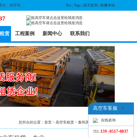
溧水、高淳等。
Rss
|
Tags
|
设为首页
|
收藏本站
37
租赁
工程案例
新闻中心
联系我们
高空车客服
×
在线咨询
您所在的位置：
首页
>
高空车租赁
>
泰州高空车出租
> 列表
159 -0517-0037
TEL: