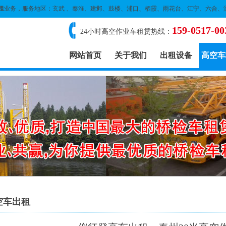
租
业务，服务地区：玄武 、秦淮、建邺、鼓楼、浦口、栖霞、雨花台、江宁、六合、
159-0517-00
24小时高空作业车租赁热线：
网站首页
关于我们
出租设备
高空车
空车出租