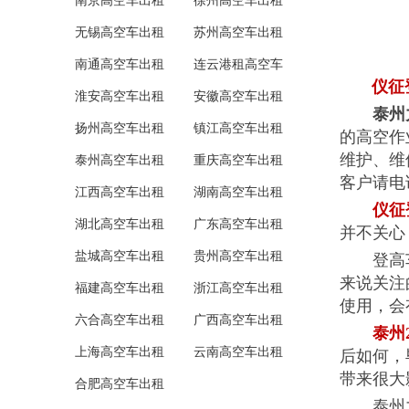
南京高空车出租
徐州高空车出租
无锡高空车出租
苏州高空车出租
南通高空车出租
连云港租高空车
仪征登
淮安高空车出租
安徽高空车出租
泰州
扬州高空车出租
镇江高空车出租
的高空作
维护、维
泰州高空车出租
重庆高空车出租
客户请电
江西高空车出租
湖南高空车出租
仪征
湖北高空车出租
广东高空车出租
并不关心
盐城高空车出租
贵州高空车出租
登高车出
来说关注
福建高空车出租
浙江高空车出租
使用，会
六合高空车出租
广西高空车出租
泰州
上海高空车出租
云南高空车出租
后如何，
带来很大
合肥高空车出租
泰州力擎