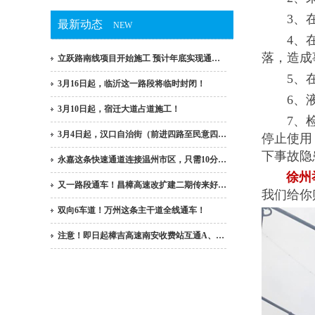
3、在发
最新动态
NEW
4、在对
落，造成
立跃路南线项目开始施工 预计年底实现通…
5、在拆
3月16日起，临沂这一路段将临时封闭！
6、液压
3月10日起，宿迁大道占道施工！
7、检查
3月4日起，汉口自治街（前进四路至民意四…
停止使用
下事故隐
永嘉这条快速通道连接温州市区，只需10分…
徐州
又一路段通车！昌樟高速改扩建二期传来好…
我们给你
双向6车道！万州这条主干道全线通车！
注意！即日起樟吉高速南安收费站互通A、…