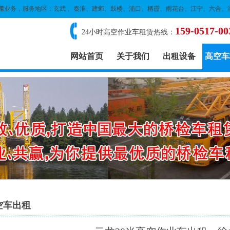
租
业务，服务地区：玄武 、秦淮、建邺、鼓楼、浦口、栖霞、雨花台、江宁、六合、
159-0517-00
24小时高空作业车租赁热线：
网站首页
关于我们
出租设备
高空车
空车出租