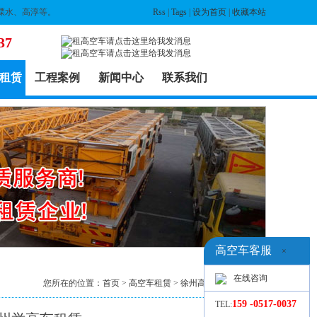
溧水、高淳等。
Rss
|
Tags
|
设为首页
|
收藏本站
37
租赁
工程案例
新闻中心
联系我们
高空车客服
×
在线咨询
您所在的位置：
首页
>
高空车租赁
>
徐州高空车出租
> 列表
159 -0517-0037
TEL: