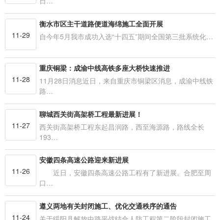
日…
衡水市区主干道路便道海绵施工全面开展
11-29
自今年5月我市成功入选“十四五”期间全国第三批系统化…
重庆铜梁：成渝中线高铁多座大桥快速推进
11-28
11月28日消息近日，来自重庆市铜梁区消息，成渝中线铁
路…
聊城西关街高架桥工程最新进展！
11-27
西关街高架桥工程东起昌润路，西至海源路，路线全长
193…
安徽四条高速公路迎来新进展
11-26
近日，安徽四条高速公路工程有了新进展。合肥至周
口…
遵义两地有关封闭施工、优化交通秩序的通告
11-24
关于绥阳县解放中路平战结合人防工程第二阶段封闭施工