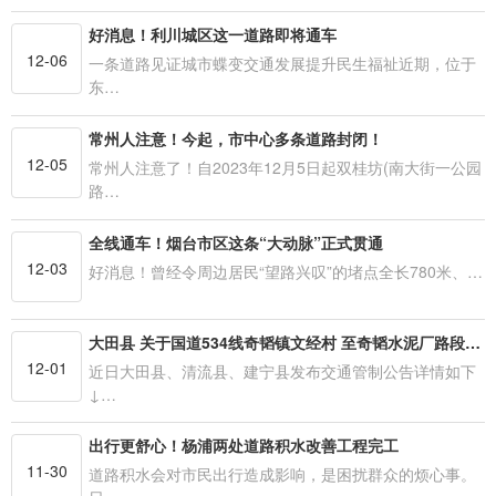
好消息！利川城区这一道路即将通车
12-06
一条道路见证城市蝶变交通发展提升民生福祉近期，位于
东…
常州人注意！今起，市中心多条道路封闭！
12-05
常州人注意了！自2023年12月5日起双桂坊(南大街一公园
路…
全线通车！烟台市区这条“大动脉”正式贯通
12-03
好消息！曾经令周边居民“望路兴叹”的堵点全长780米、…
大田县 关于国道534线奇韬镇文经村 至奇韬水泥厂路段交通管制的公告
12-01
近日大田县、清流县、建宁县发布交通管制公告详情如下
↓…
出行更舒心！杨浦两处道路积水改善工程完工
11-30
道路积水会对市民出行造成影响，是困扰群众的烦心事。