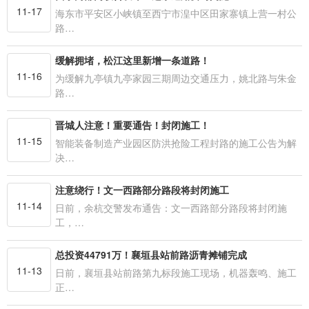
11-17
海东市平安区小峡镇至西宁市湟中区田家寨镇上营一村公
路…
缓解拥堵，松江这里新增一条道路！
11-16
为缓解九亭镇九亭家园三期周边交通压力，姚北路与朱金
路…
晋城人注意！重要通告！封闭施工！
11-15
智能装备制造产业园区防洪抢险工程封路的施工公告为解
决…
注意绕行！文一西路部分路段将封闭施工
11-14
日前，余杭交警发布通告：文一西路部分路段将封闭施
工，…
总投资44791万！襄垣县站前路沥青摊铺完成
11-13
日前，襄垣县站前路第九标段施工现场，机器轰鸣、施工
正…