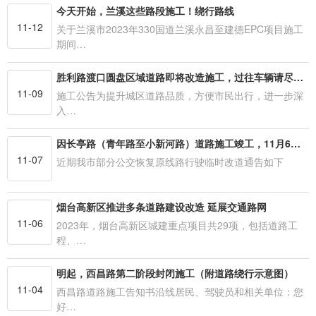
今天开始，兰溪这些路段施工！绕行路线
11-12
关于兰溪市2023年330国道兰溪永昌至建德EPC项目施工
期间…
胜利路渡口圆盘区域道路即将改造施工，过往车辆请尽量绕行
11-09
施工公告为提升城区道路品质，方便市民出行，进一步深
入…
因长亭路（青年路至小新河路）道路施工竣工，11月6日起，公交55路恢复原线路行驶，具体如下：
11-07
近期我市部分公交恢复原线路行驶临时改道通告如下
烟台高新区推进多条道路建设改造 延展交通路网
11-06
2023年，烟台高新区城建重点项目共29项，包括道路工
程、…
明起，西昌路第二阶段封闭施工（附道路绕行示意图）
11-04
西昌路道路施工告知书沿线居民、驾驶员和相关单位：您
好…