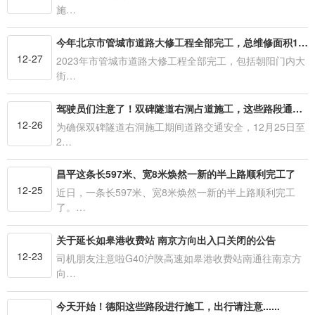
施…
今年北京市管城市道路大修工程全部完工，总维修面积151万平米
12-27
2023年市管城市道路大修工程全部完工，包括朝阳门内大
街…
驾驶员们注意了！双碑隧道右洞占道施工，这些路段通行有变化
12-26
为确保双碑隧道右洞施工期间道路交通安全，12月25日至
2…
昌平这条长597米、宽8米焕然一新的半上路顺利完工了
12-25
近日，一条长597米、宽8米焕然一新的半上路顺利完工
了。…
关于延长如皋港收费站 南京方向出入口关闭的公告
12-23
司机朋友注意啦G40沪陕高速如皋港收费站南通往南京方
向…
今天开始！德阳这些路段进行施工，出行请注意......