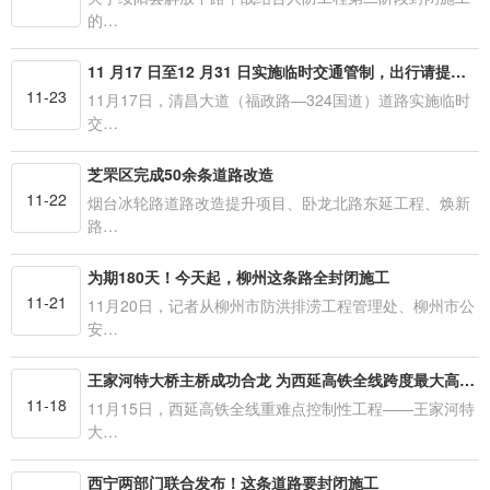
的…
11 月17 日至12 月31 日实施临时交通管制，出行请提前规划线路 清昌大道（福政路—324国道）启动提升改造
11-23
11月17日，清昌大道（福政路—324国道）道路实施临时
交…
芝罘区完成50余条道路改造
11-22
烟台冰轮路道路改造提升项目、卧龙北路东延工程、焕新
路…
为期180天！今天起，柳州这条路全封闭施工
11-21
11月20日，记者从柳州市防洪排涝工程管理处、柳州市公
安…
王家河特大桥主桥成功合龙 为西延高铁全线跨度最大高度最高桥梁
11-18
11月15日，西延高铁全线重难点控制性工程——王家河特
大…
西宁两部门联合发布！这条道路要封闭施工