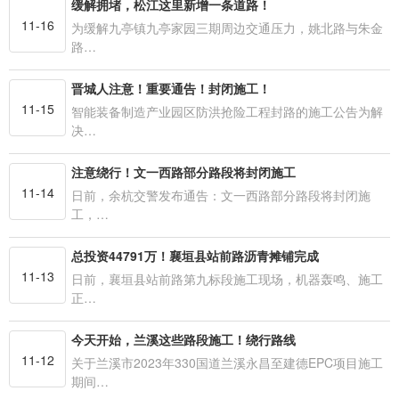
缓解拥堵，松江这里新增一条道路！
11-16
为缓解九亭镇九亭家园三期周边交通压力，姚北路与朱金
路…
晋城人注意！重要通告！封闭施工！
11-15
智能装备制造产业园区防洪抢险工程封路的施工公告为解
决…
注意绕行！文一西路部分路段将封闭施工
11-14
日前，余杭交警发布通告：文一西路部分路段将封闭施
工，…
总投资44791万！襄垣县站前路沥青摊铺完成
11-13
日前，襄垣县站前路第九标段施工现场，机器轰鸣、施工
正…
今天开始，兰溪这些路段施工！绕行路线
11-12
关于兰溪市2023年330国道兰溪永昌至建德EPC项目施工
期间…