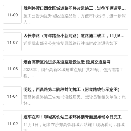
胜利路渡口圆盘区域道路即将改造施工，过往车辆请尽量绕行
11-09
施工公告为提升城区道路品质，方便市民出行，进一步深
入…
因长亭路（青年路至小新河路）道路施工竣工，11月6日起，公交55路恢复原线路行驶，具体如下：
11-07
近期我市部分公交恢复原线路行驶临时改道通告如下
烟台高新区推进多条道路建设改造 延展交通路网
11-06
2023年，烟台高新区城建重点项目共29项，包括道路工
程、…
明起，西昌路第二阶段封闭施工（附道路绕行示意图）
11-04
西昌路道路施工告知书沿线居民、驾驶员和相关单位：您
好…
通车在即！聊城高铁站三条环路沥青面层摊铺今日完工
11-02
11月1日，记者在济郑高铁聊城西站施工现场看到，聊城
西…