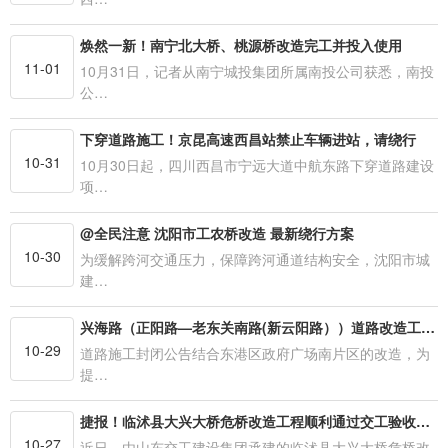
焕然一新！南宁北大桥、桃源桥改造完工并投入使用
11-01
10月31日，记者从南宁城投集团所属南投公司获悉，南投
公…
下穿道路施工！京昆高速西昌站禁止车辆进站，请绕行
10-31
10月30日起，四川西昌市宁远大道中航东路下穿道路建设
项…
@全民注意 沈阳市工农桥改造 最新绕行方案
10-30
为缓解跨河交通压力，保障跨河通道结构安全，沈阳市城
建…
兴海路（正阳路—老东关南路(新云阳路））道路改造工程将进行污水管道、暗渠、道路和交通照明施工
10-29
道路施工封闭公告结合东港区政府广场南片区的改造，为
提…
捷报！临沭县大兴大桥危桥改造工程顺利通过交工验收并通车
10-27
近日，由山东交工建设集团承建的临沭县大兴大桥危桥改