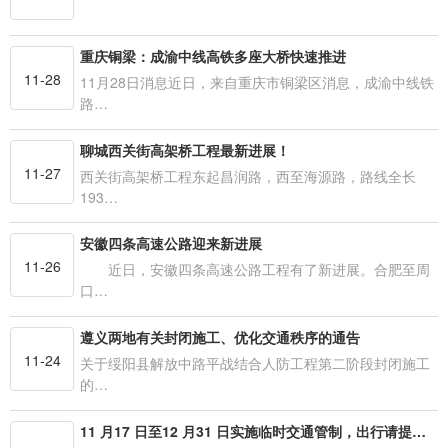
重庆铜梁：成渝中线高铁多座大桥快速推进
11-28
11月28日消息近日，来自重庆市铜梁区消息，成渝中线铁
路…
聊城西关街高架桥工程最新进展！
11-27
西关街高架桥工程东起昌润路，西至海源路，路线全长
193…
安徽四条高速公路迎来新进展
11-26
近日，安徽四条高速公路工程有了新进展。合肥至周
口…
遵义两地有关封闭施工、优化交通秩序的通告
11-24
关于绥阳县解放中路平战结合人防工程第二阶段封闭施工
的…
11 月17 日至12 月31 日实施临时交通管制，出行请提前规划线路 清昌大道（福政路—324国道）启动提升改造