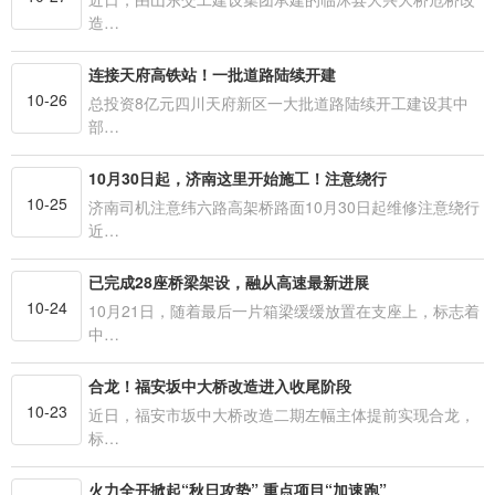
造…
连接天府高铁站！一批道路陆续开建
10-26
总投资8亿元四川天府新区一大批道路陆续开工建设其中
部…
10月30日起，济南这里开始施工！注意绕行
10-25
济南司机注意纬六路高架桥路面10月30日起维修注意绕行
近…
已完成28座桥梁架设，融从高速最新进展
10-24
10月21日，随着最后一片箱梁缓缓放置在支座上，标志着
中…
合龙！福安坂中大桥改造进入收尾阶段
10-23
近日，福安市坂中大桥改造二期左幅主体提前实现合龙，
标…
火力全开掀起“秋日攻势” 重点项目“加速跑”