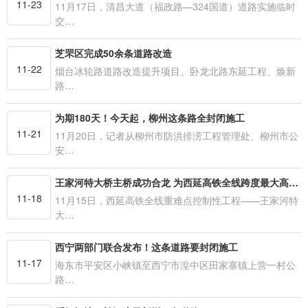
11-23
11月17日，清昌大道（福政路—324国道）道路实施临时
交…
芝罘区完成50余条道路改造
11-22
烟台冰轮路道路改造提升项目、卧龙北路东延工程、焕新
路…
为期180天！今天起，柳州这条路全封闭施工
11-21
11月20日，记者从柳州市防洪排涝工程管理处、柳州市公
安…
王家河特大桥主桥成功合龙 为西延高铁全线跨度最大高度最高桥梁
11-18
11月15日，西延高铁全线重难点控制性工程——王家河特
大…
西宁两部门联合发布！这条道路要封闭施工
11-17
海东市平安区小峡镇至西宁市湟中区田家寨镇上营一村公
路…