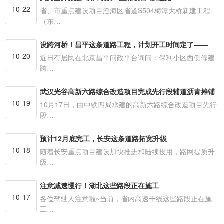
10-22
省、市重点建设项目澄海区省道S504梅潭大桥新建工程
（东…
设跨河桥！昌平这条道路工程，计划开工时间定了——
10-20
近日有居民在北京昌平问政平台询问：保利小区西侧修建
跨…
武汉光谷高新六路综合改造项目完成先行段辅道沥青摊铺
10-19
10月17日，由中铁四局承建的高新六路综合改造项目先行
段…
预计12月底完工，长安这条道路拓宽升级
10-18
随着长安重点项目建设加快推进和陆续投用，路网提质升
级…
注意减速慢行！湖北这些路段正在施工
10-17
各位驾驶人注意啦~当前，省内高速干线这些路段正在施
工…